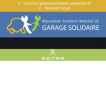
CONTACT@REPARATIONSOLIDAIRE38.FR
TROUVEZ-NOUS
06 23 77 85 86
🔧🚗 Fermeture
exceptionnelle du